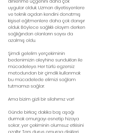
dinlenme üçgenini daha çok 
uygular olduk. Uzman diyetisyenlere 
ve teknik açıdan kendini donatmış 
kişisel eğitmenlere daha çok danışır 
olduk. Böylece sağlıklı olayım derken 
sağlığından olanların sayısı da 
azalmış oldu.
Şimdi gelelim yerçekiminin 
bedenimizin aleyhine sundukları ile 
mücadeleye. Her türlü egzersiz 
metodundan bir çimdik kullanmak  
bu mücadelede elimizi sağlam 
tutmamızı sağlar.
Ama bizim gizli bir silahımız var!
Günde birkaç dakika baş aşağı 
durmak omurgayı esnetip hizaya 
sokar, yer çekiminin olumsuz etkisini 
azaltır. Ters duruş omurga diskleri 