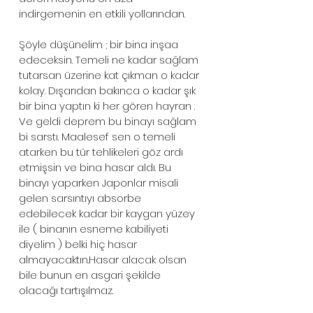
indirgemenin en etkili yollarından. 
Şöyle düşünelim ; bir bina inşaa 
edeceksin. Temeli ne kadar sağlam 
tutarsan üzerine kat çıkman o kadar 
kolay. Dışarıdan bakınca o kadar şık 
bir bina yaptın ki her gören hayran . 
Ve geldi deprem bu binayı sağlam 
bi sarstı. Maalesef sen o temeli 
atarken bu tür tehlikeleri göz ardı 
etmişsin ve bina hasar aldı. Bu 
binayı yaparken Japonlar misali 
gelen sarsıntıyı absorbe 
edebilecek kadar bir kaygan yüzey 
ile ( binanın esneme kabiliyeti 
diyelim ) belki hiç hasar 
almayacaktın.Hasar alacak olsan 
bile bunun en asgari şekilde 
olacağı tartışılmaz. 