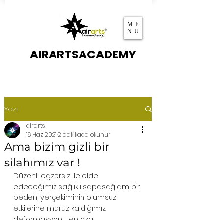
ME
NU
AIRARTSACADEMY
Yazı
airarts
16 Haz 2021
2 dakikada okunur
Ama bizim gizli bir
silahımız var !
Düzenli egzersiz ile elde 
edeceğimiz sağlıklı sapasağlam bir 
beden, yerçekiminin olumsuz 
etkilerine maruz kaldığımız 
deformasyonu en aza 