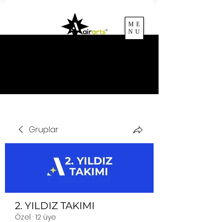
ME
NU
AIRARTSACADEMY
Gruplar
2. YILDIZ TAKIMI
Özel
·
12 üye