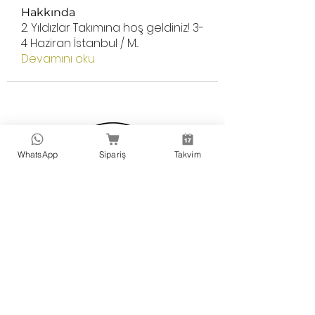
Hakkında
2. Yıldızlar Takımına hoş geldiniz! 3-
4 Haziran İstanbul / M
...
Devamını oku
WhatsApp
Sipariş
Takvim
Güvenli Alışveriş: 256-bit SSL şifreleme ile korunur
ve 3D Secure ile gerçekleşir.