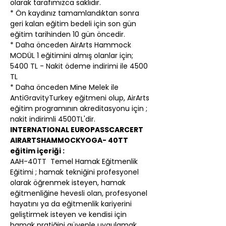
olarak tarafımızca saklıdır.
* Ön kaydınız tamamlandıktan sonra 
geri kalan eğitim bedeli için son gün 
eğitim tarihinden 10 gün öncedir.
* Daha önceden AirArts Hammock 
MODÜL 1 eğitimini almış olanlar için; 
5400 TL - Nakit ödeme indirimi ile 4500 
TL
* Daha önceden Mine Melek ile 
AntiGravityTurkey eğitmeni olup, AirArts 
eğitim programının akreditasyonu için ; 
nakit indirimli 4500TL'dir.
INTERNATIONAL EUROPASSCARCERT 
AIRARTSHAMMOCKYOGA- 40TT 
eğitim içeriği :
AAH-40TT  Temel Hamak Eğitmenlik 
Eğitimi ; hamak tekniğini profesyonel 
olarak öğrenmek isteyen, hamak 
eğitmenliğine hevesli olan, profesyonel 
hayatını ya da eğitmenlik kariyerini 
geliştirmek isteyen ve kendisi için 
hamak pratiğini güvenle uygulamak 