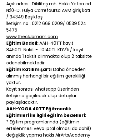
Açık adres ; Dikilitaş mh. Hakkı Yeten cd. 
N:10-D, Fulya Carrefoursa AVM giriş katı 
/ 34349 Beşiktaş
İletişim no ; 0212 669 0209/ 0539 524 
5475
www.theclubmam.com
Eğitim Bedeli: 
AAH-40TT kayıt ; 
8450TL Nakit -  10140TL KDV'li / kayıt 
anında 1.taksit alınmakta olup 2 taksitte 
ödenebilmektedir.
Eğitim katılım şartı
 Daha önceden 
alınmış herhangi bir eğitim gerekliliği 
yoktur.
Kayıt sonrası whatsapp üzerinden 
iletişime geçilecek olup detaylar 
paylaşılacaktır.
AAH-YOGA 40TT Eğitmenlik 
Eğitimleri ile ilgili eğitim bedelleri:
* Eğitim programlarında (eğitimin 
ertelenmesi veya iptal olması da dahil) 
değişiklik yapma hakkı AirArtsAcademy 