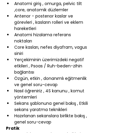
Anatomi giriş , omurga, pelvic tilt 
,core, anatomik düzlemler
Anterıor - posterıor kaslar ve 
görevleri , kasların rolleri ve eklem 
hareketleri
Anatomi hizalama referans 
noktaları
Core kasları, nefes diyafram, vagus 
siniri
Yerçekiminin üzerimizdeki negatif 
etkileri , Psoas / Ruh-beden-zihin 
bağlantısı
Özgün, etkin , donanımlı eğitmenlik 
ve genel soru-cevap
Nasıl öğreniriz , 4S kanunu , komut 
yöntemleri
Sekans şablonuna genel bakış , Etkili 
sekans yaratma teknikleri
Hazırlanan sekanslara birlikte bakış , 
genel soru-cevap
Pratik