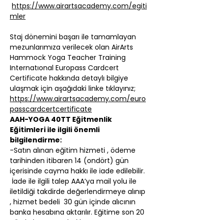
https://www.airartsacademy.com/egiti
mler
Staj dönemini başarı ile tamamlayan 
mezunlarımıza verilecek olan AirArts 
Hammock Yoga Teacher Training 
Internatıonal Europass Cardcert 
Certificate hakkında detaylı bilgiye 
ulaşmak için aşağıdaki linke tıklayınız;
https://www.airartsacademy.com/euro
passcardcertcertificate
AAH-YOGA 40TT Eğitmenlik 
Eğitimleri ile ilgili önemli 
bilgilendirme:
-Satın alınan eğitim hizmeti , ödeme 
tarihinden itibaren 14 (ondört) gün 
içerisinde cayma hakkı ile iade edilebilir. 
 İade ile ilgili talep AAA’ya mail yolu ile 
iletildiği takdirde değerlendirmeye alınıp 
, hizmet bedeli  30 gün içinde alıcının 
banka hesabına aktarılır. Eğitime son 20 