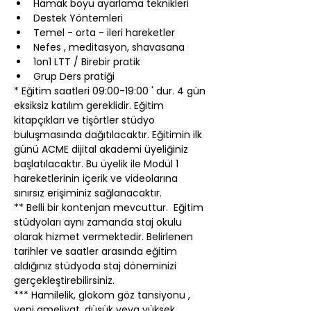
Hamak boyu ayarlama teknikleri
Destek Yöntemleri
Temel - orta - ileri hareketler
Nefes , meditasyon, shavasana
1on1 LTT / Birebir pratik
Grup Ders pratiği
* Eğitim saatleri 09:00-19:00 ' dur. 4 gün 
eksiksiz katılım gereklidir. Eğitim 
kitapçıkları ve tişörtler stüdyo 
buluşmasında dağıtılacaktır. Eğitimin ilk 
günü ACME dijital akademi üyeliğiniz 
başlatılacaktır. Bu üyelik ile Modül 1 
hareketlerinin içerik ve videolarına 
sınırsız erişiminiz sağlanacaktır.
** Belli bir kontenjan mevcuttur.  Eğitim 
stüdyoları aynı zamanda staj okulu 
olarak hizmet vermektedir. Belirlenen 
tarihler ve saatler arasında eğitim 
aldığınız stüdyoda staj döneminizi 
gerçekleştirebilirsiniz.
*** Hamilelik, glokom göz tansiyonu , 
yeni ameliyat, düşük veya yüksek 