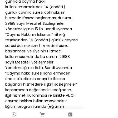
gün kala cayma hakkı 
kullanılamamaktadır. 14 (ondört) 
günlük cayma süresi dolmaksızın 
hizmetin ifasına başlanması durumu 
29188 sayılı Mesafeli Sözleşmeler 
Yönetmeliği’nin 15.1.h. Bendi uyarınca 
“Cayma Hakkının İstisnası” niteliği 
taşıdığından, 14 (ondört) günlük cayma 
süresi dolmaksızın hizmetin ifasına 
başlanması ve Üye’nin Hizmet’I 
kullanması halinde bu durum 29188 
sayılı Mesafeli Sözleşmeler 
Yönetmeliği’nin 15.1.h. Bendi uyarınca 
“Cayma hakkı süresi sona ermeden 
önce, tüketicinin onayı ile ifasına 
başlanan hizmetlere ilişkin sözleşmeler” 
kapsamında değerlendirileceğinden, 
ilgili hizmeti kullanması ile birlikte ALICI 
cayma hakkını kullanamayacaktır.
Eğitim programlarında (eğitimin 
ertelenmesi veya iptal olması da dahil) 
değişiklik yapma hakkı AirArtsAcademy 