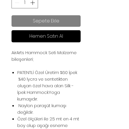
Sepete Ekle
Hemen Satın Al
AirArts Hammock Seti Malzeme
bileşenleri;
PATENTLİ Özel Üretim %60 İpek
%40 lycra ve sentetikten
oluşan özel hava alan Silk -
İpek HammockYoga
kumaşıdır.
Naylon paraşüt kumaşı
değildir.
Özel ölçüleri ile 2.5 mt en 4 mt
boy olup aşağı esneme