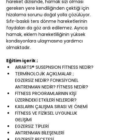
hareket dizisinde, hamak sizi olması 
gereken yere kendiliğinden çektiği için 
hizalama sorunu doğal yolla çözülüyor. 
Sıfır-baskılı ters dönme hareketlerinin 
faydaları da göz ardı edilemez. Ayrıca 
hamak, eklem hareketliliğinin yüksek 
kondisyonlara ulaşmasına yardımcı 
olmaktadır.
Eğitim içerik ;
AIRARTS® SUSEPNSION FİTNESS NEDİR?
TERMİNOLOJİK AÇIKLMALAR ; 
EGZERSİZ NEDİR? FONKSİYONEL 
ANTRENMAN NEDİR? FİTNESS NEDİR?
FİTNESS PROGRAMLARININ KİŞİ 
ÜZERİNDEKİ ETKİLERİ NELERDİR?
KASLARIN ÇALIŞMA SIRASI VE ÖNEMİ
FİTNESS VE FİZİKSEL UYGUNLUK 
GELİŞİMİ
EGZERSİZ TİPLERİ
ANTRENMAN BİLEŞENLERİ
EGZERSİZ REÇETESİ