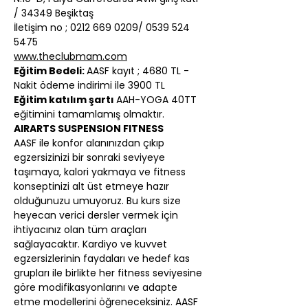
/ 34349 Beşiktaş
İletişim no ; 0212 669 0209/ 0539 524 
5475
www.theclubmam.com
Eğitim Bedeli: 
AASF kayıt ; 4680 TL - 
Nakit ödeme indirimi ile 3900 TL
Eğitim katılım şartı 
AAH-YOGA 40TT 
eğitimini tamamlamış olmaktır.
AIRARTS SUSPENSION FITNESS 
AASF ile konfor alanınızdan çıkıp 
egzersizinizi bir sonraki seviyeye 
taşımaya, kalori yakmaya ve fitness 
konseptinizi alt üst etmeye hazır 
olduğunuzu umuyoruz. Bu kurs size 
heyecan verici dersler vermek için 
ihtiyacınız olan tüm araçları 
sağlayacaktır. Kardiyo ve kuvvet 
egzersizlerinin faydaları ve hedef kas 
grupları ile birlikte her fitness seviyesine 
göre modifikasyonlarını ve adapte 
etme modellerini öğreneceksiniz. AASF 