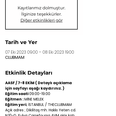
Kayıtlarımız dolmuştur.
İlginize teşekkürler.
Diğer etkinlikleri gör
Tarih ve Yer
07 Eki 2023 09:00 – 08 Eki 2023 19:00
CLUBMAM
Etkinlik Detayları
AASF / 7-8 EKİM ( Detaylı açıklama 
için sayfayı aşağı kaydırınız. )
Eğitim saati 
09:00-19:00
Eğitmen : 
MİNE MELEK
Eğitim yeri;
 İSTANBUL / THECLUBMAM
Açık adres ; Dikilitaş mh. Hakkı Yeten cd. 
N:10-D, Fulya Carrefoursa AVM giriş katı 