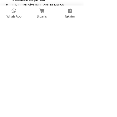
BİR FONKSİYONEL ANTRENMAN 
EKİPMANI OLARAK HAMAK
BEDEN TİPLERİNE GÖRE ANTRENMAN 
WhatsApp
Sipariş
Takvim
MODELLERİ
METABOLİZMA NEDİR ? KALORİ 
İHTİYACI NASIL HESAPLANIR?
AIRARTS® SUSEPNSION 
FİTNESS İLKELERİ NELERDİR?
AASF CLASS DESIGN / CARDIO FIT - 
FAT BURN / “Durability & Flexibility & 
Stability“
Sorularınız için iletişim hattımız; 0 
546 739 53 45
E-mail ; 
airartsacademy@gmail.com
Bu Etkinliği Paylaş