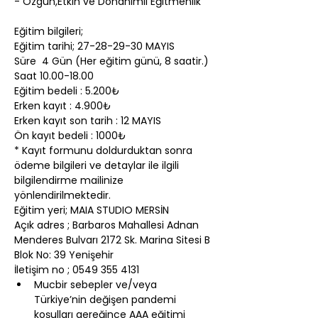
- Özgün,Etkin ve Donanımlı Eğitmenlik
Eğitim bilgileri;
Eğitim tarihi; 27-28-29-30 MAYIS
Süre  4 Gün (Her eğitim günü, 8 saatir.)
Saat 10.00-18.00
Eğitim bedeli : 5.200₺
Erken kayıt : 4.900₺ 
Erken kayıt son tarih : 12 MAYIS
Ön kayıt bedeli : 1000₺
* Kayıt formunu doldurduktan sonra 
ödeme bilgileri ve detaylar ile ilgili 
bilgilendirme mailinize 
yönlendirilmektedir.
Eğitim yeri; MAIA STUDIO MERSİN
Açık adres ; Barbaros Mahallesi Adnan 
Menderes Bulvarı 2172 Sk. Marina Sitesi B 
Blok No: 39 Yenişehir
İletişim no ; 0549 355 4131
Mucbir sebepler ve/veya 
Türkiye’nin değişen pandemi 
koşulları gereğince AAA eğitimi 