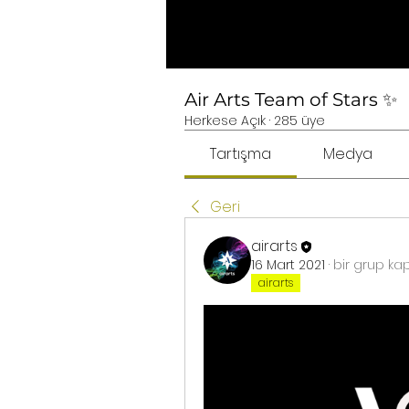
Air Arts Team of Stars ✨
Herkese Açık
·
285 üye
Tartışma
Medya
Geri
airarts
16 Mart 2021
·
bir grup ka
airarts