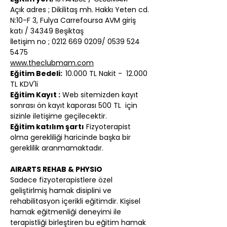
Açık adres ; Dikilitaş mh. Hakkı Yeten cd. 
N:10-F 3, Fulya Carrefoursa AVM giriş 
katı / 34349 Beşiktaş
İletişim no ; 0212 669 0209/ 0539 524 
5475
www.theclubmam.com
Eğitim Bedeli:  
10.000 TL Nakit -  12.000 
TL KDV'li
Eğitim Kayıt :
 Web sitemizden kayıt 
sonrası ön kayıt kaporası 500 TL  için 
sizinle iletişime geçilecektir.
Eğitim katılım şartı
 Fizyoterapist 
olma gerekliliği haricinde başka bir 
gereklilik aranmamaktadır.
AIRARTS REHAB & PHYSIO
Sadece fizyoterapistlere özel 
geliştirlmiş hamak disiplini ve 
rehabilitasyon içerikli eğitimdir. Kişisel 
hamak eğitmenliği deneyimi ile 
terapistliği birleştiren bu eğitim hamak 