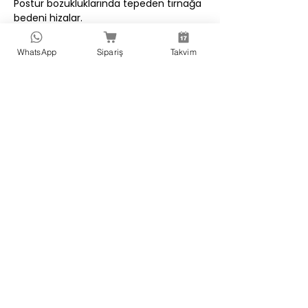
Postür bozukluklarında tepeden tırnağa 
bedeni hizalar.
WhatsApp
Sipariş
Takvim
Sorularınız için iletişim hattımız; 0 
546 739 53 45
E-mail ; 
airartsacademy@gmail.com
Bu Etkinliği Paylaş