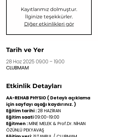
Kayıtlarımız dolmuştur.
İlginize teşekkürler.
Diğer etkinlikleri gör
Tarih ve Yer
28 Haz 2025 09:00 – 19:00
CLUBMAM
Etkinlik Detayları
AA-REHAB PHYSIO ( Detaylı açıklama 
için sayfayı aşağı kaydırınız. )
Eğitim tarihi : 
28 HAZİRAN
Eğitim saati 
09:00-19:00
Eğitmen : 
MİNE MELEK & Prof.Dr. NİHAN 
ÖZÜNLÜ PEKYAVAŞ
Eğitim yeri;
 İSTANBUL / CLUBMAM