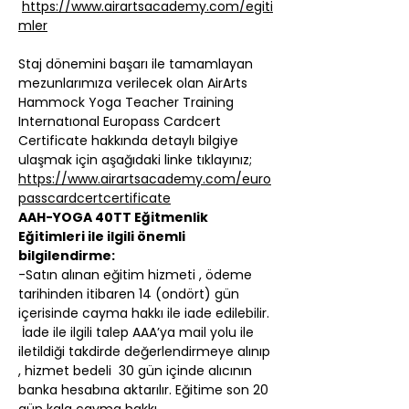
https://www.airartsacademy.com/egiti
mler
Staj dönemini başarı ile tamamlayan 
mezunlarımıza verilecek olan AirArts 
Hammock Yoga Teacher Training 
Internatıonal Europass Cardcert 
Certificate hakkında detaylı bilgiye 
ulaşmak için aşağıdaki linke tıklayınız;
https://www.airartsacademy.com/euro
passcardcertcertificate
AAH-YOGA 40TT Eğitmenlik 
Eğitimleri ile ilgili önemli 
bilgilendirme:
-Satın alınan eğitim hizmeti , ödeme 
tarihinden itibaren 14 (ondört) gün 
içerisinde cayma hakkı ile iade edilebilir. 
 İade ile ilgili talep AAA’ya mail yolu ile 
iletildiği takdirde değerlendirmeye alınıp 
, hizmet bedeli  30 gün içinde alıcının 
banka hesabına aktarılır. Eğitime son 20 