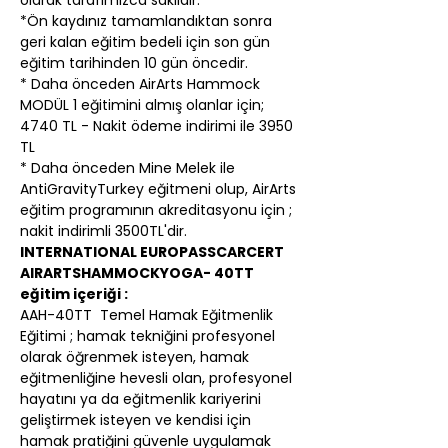
olarak tarafımızca saklıdır.
*Ön kaydınız tamamlandıktan sonra 
geri kalan eğitim bedeli için son gün 
eğitim tarihinden 10 gün öncedir.
* Daha önceden AirArts Hammock 
MODÜL 1 eğitimini almış olanlar için; 
4740 TL - Nakit ödeme indirimi ile 3950 
TL
* Daha önceden Mine Melek ile 
AntiGravityTurkey eğitmeni olup, AirArts 
eğitim programının akreditasyonu için ; 
nakit indirimli 3500TL'dir.
INTERNATIONAL EUROPASSCARCERT 
AIRARTSHAMMOCKYOGA- 40TT 
eğitim içeriği :
AAH-40TT  Temel Hamak Eğitmenlik 
Eğitimi ; hamak tekniğini profesyonel 
olarak öğrenmek isteyen, hamak 
eğitmenliğine hevesli olan, profesyonel 
hayatını ya da eğitmenlik kariyerini 
geliştirmek isteyen ve kendisi için 
hamak pratiğini güvenle uygulamak 