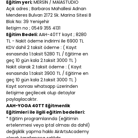
Eğitim yeri;
 MERSİN / MAİASTUDIO
Açık adres ; Barbaros Mahallesi Adnan 
Menderes Bulvarı 2172 Sk. Marina Sitesi B 
Blok No: 39 Yenişehir
İletişim no ; 0549 355 4131
Eğitim Bedeli: 
AAH-40TT kayıt ; 8280 
TL - Nakit ödeme indirimi ile 6900 TL
KDV dahil 2 taksit ödeme : ( Kayıt 
esnasında 1.taksit 5280 TL / Eğitime en 
geç 10 gün kala 2.taksit 3000 TL )
Nakit olarak 2 taksit ödeme : ( Kayıt 
esnasında 1.taksit 3900 TL / Eğitime en 
geç 10 gün kala 2.taksit 3000 TL )
Kayıt sonrası whatsapp üzerinden 
iletişime geçilecek olup detaylar 
paylaşılacaktır.
AAH-YOGA 40TT Eğitmenlik 
Eğitimleri ile ilgili eğitim bedelleri:
* Eğitim programlarında (eğitimin 
ertelenmesi veya iptal olması da dahil) 
değişiklik yapma hakkı AirArtsAcademy 