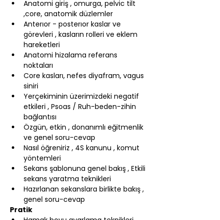
Anatomi giriş , omurga, pelvic tilt 
,core, anatomik düzlemler
Anterıor - posterıor kaslar ve 
görevleri , kasların rolleri ve eklem 
hareketleri
Anatomi hizalama referans 
noktaları
Core kasları, nefes diyafram, vagus 
siniri
Yerçekiminin üzerimizdeki negatif 
etkileri , Psoas / Ruh-beden-zihin 
bağlantısı
Özgün, etkin , donanımlı eğitmenlik 
ve genel soru-cevap
Nasıl öğreniriz , 4S kanunu , komut 
yöntemleri
Sekans şablonuna genel bakış , Etkili 
sekans yaratma teknikleri
Hazırlanan sekanslara birlikte bakış , 
genel soru-cevap
Pratik