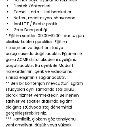
Hamak boyu ayarlama teknikleri
Destek Yöntemleri
Temel - orta - ileri hareketler
Nefes , meditasyon, shavasana
1on1 LTT / Birebir pratik
Grup Ders pratiği
* Eğitim saatleri 09:00-19:00 ' dur. 4 gün 
eksiksiz katılım gereklidir. Eğitim 
kitapçıkları ve tişörtler stüdyo 
buluşmasında dağıtılacaktır. Eğitimin ilk 
günü ACME dijital akademi üyeliğiniz 
başlatılacaktır. Bu üyelik ile Modül 1 
hareketlerinin içerik ve videolarına 
sınırsız erişiminiz sağlanacaktır.
** Belli bir kontenjan mevcuttur.  Eğitim 
stüdyoları aynı zamanda staj okulu 
olarak hizmet vermektedir. Belirlenen 
tarihler ve saatler arasında eğitim 
aldığınız stüdyoda staj döneminizi 
gerçekleştirebilirsiniz.
*** Hamilelik, glokom göz tansiyonu , 
yeni ameliyat, düşük veya yüksek 