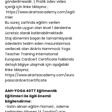
gönderilmesidir. ( Pratik ödev video 
içeriği için linke tıklayınız ; 
https://www.airartsacademy.com/egiti
mler
​Bu süreç zarfında eğitim verilen 
stüdyoda uygun olan level 1 derslerine 
ücretsiz olarak katılınabilmektedir.
Staj dönemini başarı ile tamamlayarak 
ödevlerini teslim eden mezunlarımıza 
verilecek olan AirArts Hammock Yoga 
Teacher Training Internatıonal 
Europass Cardcert Certificate hakkında 
detaylı bilgiye ulaşmak için aşağıdaki 
linke tıklayınız;
https://www.airartsacademy.com/euro
passcardcertcertificate
AAH-YOGA 40TT Eğitmenlik 
Eğitimleri ile ilgili önemli 
bilgilendirme:
-Satın alınan eğitim hizmeti , ödeme 
tarihinden itibaren 14 (ondört) gün 