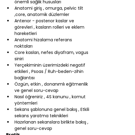
önemli sağlık hususları
Anatomi giriş , omurga, pelvic tilt 
,core, anatomik düzlemler
Anterıor - posterıor kaslar ve 
görevleri , kasların rolleri ve eklem 
hareketleri
Anatomi hizalama referans 
noktaları
Core kasları, nefes diyafram, vagus 
siniri
Yerçekiminin üzerimizdeki negatif 
etkileri , Psoas / Ruh-beden-zihin 
bağlantısı
Özgün, etkin , donanımlı eğitmenlik 
ve genel soru-cevap
Nasıl öğreniriz , 4S kanunu , komut 
yöntemleri
Sekans şablonuna genel bakış , Etkili 
sekans yaratma teknikleri
Hazırlanan sekanslara birlikte bakış , 
genel soru-cevap
Pratik