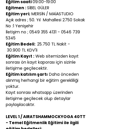
Eğitim saati 
09:00-19:00
Eğitmen : 
SİBEL GÜLER
Eğitim yeri;
 MERSİN / MAİASTUDIO
Açık adres ; 50. Yıl  Mahallesi 2750 Sokak 
No :1 Yenişehir 
İletişim no ; 0549 355 4131 - 0546 739 
5345
Eğitim Bedeli:  
25.750 TL Nakit - 
 30.900 TL KDV'li
Eğitim Kayıt :
 Web sitemizden kayıt 
sonrası ön kayıt kaporası için sizinle 
iletişime geçilecektir.
Eğitim katılım şartı
 Daha önceden 
alınmış herhangi bir eğitim gerekliliği 
yoktur.
Kayıt sonrası whatsapp üzerinden 
iletişime geçilecek olup detaylar 
paylaşılacaktır.
LEVEL 1 / AIRATSHAMMOCKYOGA 40TT 
- Temel Eğitmenlik Eğitimi ile ilgili 
eğitim bedelleri: