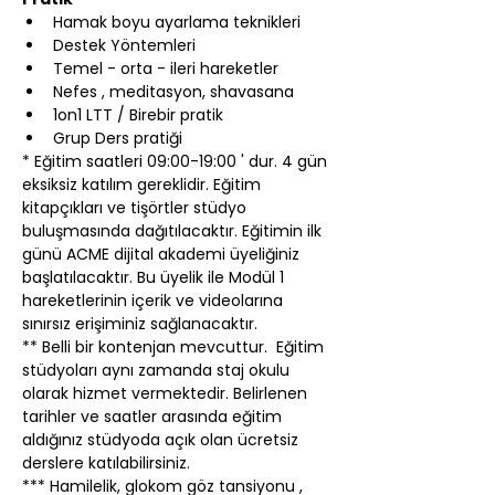
Hamak boyu ayarlama teknikleri
Destek Yöntemleri
Temel - orta - ileri hareketler
Nefes , meditasyon, shavasana
1on1 LTT / Birebir pratik
Grup Ders pratiği
* Eğitim saatleri 09:00-19:00 ' dur. 4 gün 
eksiksiz katılım gereklidir. Eğitim 
kitapçıkları ve tişörtler stüdyo 
buluşmasında dağıtılacaktır. Eğitimin ilk 
günü ACME dijital akademi üyeliğiniz 
başlatılacaktır. Bu üyelik ile Modül 1 
hareketlerinin içerik ve videolarına 
sınırsız erişiminiz sağlanacaktır.
** Belli bir kontenjan mevcuttur.  Eğitim 
stüdyoları aynı zamanda staj okulu 
olarak hizmet vermektedir. Belirlenen 
tarihler ve saatler arasında eğitim 
aldığınız stüdyoda açık olan ücretsiz 
derslere katılabilirsiniz.
*** Hamilelik, glokom göz tansiyonu , 