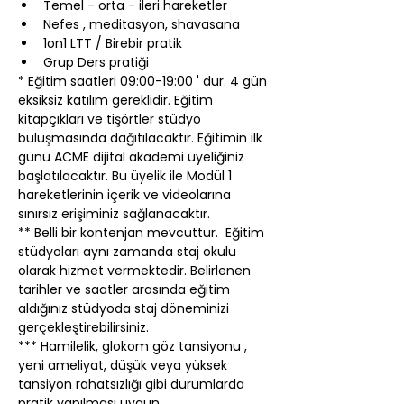
Temel - orta - ileri hareketler
Nefes , meditasyon, shavasana
1on1 LTT / Birebir pratik
Grup Ders pratiği
* Eğitim saatleri 09:00-19:00 ' dur. 4 gün 
eksiksiz katılım gereklidir. Eğitim 
kitapçıkları ve tişörtler stüdyo 
buluşmasında dağıtılacaktır. Eğitimin ilk 
günü ACME dijital akademi üyeliğiniz 
başlatılacaktır. Bu üyelik ile Modül 1 
hareketlerinin içerik ve videolarına 
sınırsız erişiminiz sağlanacaktır.
** Belli bir kontenjan mevcuttur.  Eğitim 
stüdyoları aynı zamanda staj okulu 
olarak hizmet vermektedir. Belirlenen 
tarihler ve saatler arasında eğitim 
aldığınız stüdyoda staj döneminizi 
gerçekleştirebilirsiniz.
*** Hamilelik, glokom göz tansiyonu , 
yeni ameliyat, düşük veya yüksek 
tansiyon rahatsızlığı gibi durumlarda 
pratik yapılması uygun 