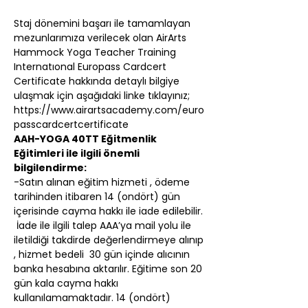
Staj dönemini başarı ile tamamlayan 
mezunlarımıza verilecek olan AirArts 
Hammock Yoga Teacher Training 
Internatıonal Europass Cardcert 
Certificate hakkında detaylı bilgiye 
ulaşmak için aşağıdaki linke tıklayınız;
https://www.airartsacademy.com/euro
passcardcertcertificate
AAH-YOGA 40TT Eğitmenlik 
Eğitimleri ile ilgili önemli 
bilgilendirme:
-Satın alınan eğitim hizmeti , ödeme 
tarihinden itibaren 14 (ondört) gün 
içerisinde cayma hakkı ile iade edilebilir. 
 İade ile ilgili talep AAA’ya mail yolu ile 
iletildiği takdirde değerlendirmeye alınıp 
, hizmet bedeli  30 gün içinde alıcının 
banka hesabına aktarılır. Eğitime son 20 
gün kala cayma hakkı 
kullanılamamaktadır. 14 (ondört) 