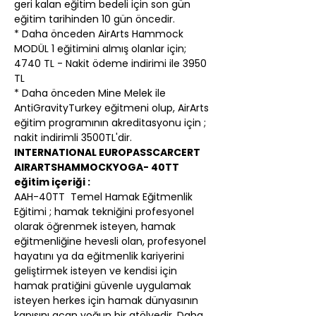
geri kalan eğitim bedeli için son gün 
eğitim tarihinden 10 gün öncedir.
* Daha önceden AirArts Hammock 
MODÜL 1 eğitimini almış olanlar için; 
4740 TL - Nakit ödeme indirimi ile 3950 
TL
* Daha önceden Mine Melek ile 
AntiGravityTurkey eğitmeni olup, AirArts 
eğitim programının akreditasyonu için ; 
nakit indirimli 3500TL'dir.
INTERNATIONAL EUROPASSCARCERT 
AIRARTSHAMMOCKYOGA- 40TT 
eğitim içeriği :
AAH-40TT  Temel Hamak Eğitmenlik 
Eğitimi ; hamak tekniğini profesyonel 
olarak öğrenmek isteyen, hamak 
eğitmenliğine hevesli olan, profesyonel 
hayatını ya da eğitmenlik kariyerini 
geliştirmek isteyen ve kendisi için 
hamak pratiğini güvenle uygulamak 
isteyen herkes için hamak dünyasının 
kapısını açan yoğun bir atölyedir. Daha 