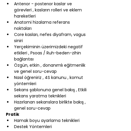
Anterıor - posterıor kaslar ve 
görevleri , kasların rolleri ve eklem 
hareketleri
Anatomi hizalama referans 
noktaları
Core kasları, nefes diyafram, vagus 
siniri
Yerçekiminin üzerimizdeki negatif 
etkileri , Psoas / Ruh-beden-zihin 
bağlantısı
Özgün, etkin , donanımlı eğitmenlik 
ve genel soru-cevap
Nasıl öğreniriz , 4S kanunu , komut 
yöntemleri
Sekans şablonuna genel bakış , Etkili 
sekans yaratma teknikleri
Hazırlanan sekanslara birlikte bakış , 
genel soru-cevap
Pratik
Hamak boyu ayarlama teknikleri
Destek Yöntemleri